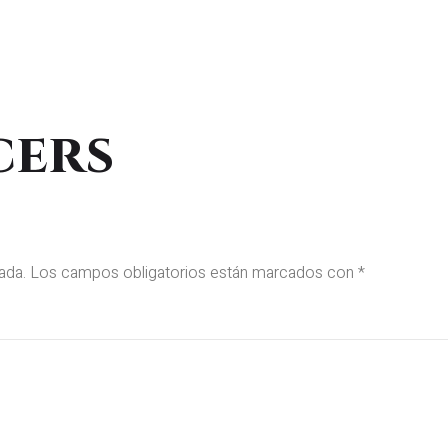
Inicio
Sobre mí
Proyectos
Formaci
cers
ada.
Los campos obligatorios están marcados con
*